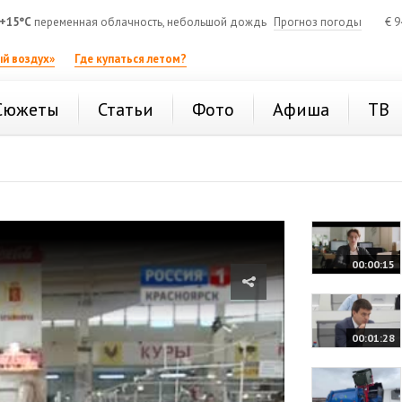
+15°C
переменная облачность, небольшой дождь
Прогноз погоды
€
9
й воздух»
Где купаться летом?
Сюжеты
Статьи
Фото
Афиша
ТВ
00:00:15
00:01:28