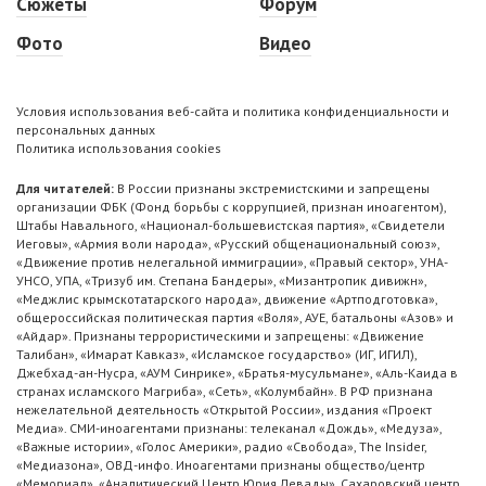
Сюжеты
Форум
Фото
Видео
Условия использования веб-сайта и политика конфиденциальности и
персональных данных
Политика использования cookies
Для читателей:
В России признаны экстремистскими и запрещены
организации ФБК (Фонд борьбы с коррупцией, признан иноагентом),
Штабы Навального, «Национал-большевистская партия», «Свидетели
Иеговы», «Армия воли народа», «Русский общенациональный союз»,
«Движение против нелегальной иммиграции», «Правый сектор», УНА-
УНСО, УПА, «Тризуб им. Степана Бандеры», «Мизантропик дивижн»,
«Меджлис крымскотатарского народа», движение «Артподготовка»,
общероссийская политическая партия «Воля», АУЕ, батальоны «Азов» и
«Айдар». Признаны террористическими и запрещены: «Движение
Талибан», «Имарат Кавказ», «Исламское государство» (ИГ, ИГИЛ),
Джебхад-ан-Нусра, «АУМ Синрике», «Братья-мусульмане», «Аль-Каида в
странах исламского Магриба», «Сеть», «Колумбайн». В РФ признана
нежелательной деятельность «Открытой России», издания «Проект
Медиа». СМИ-иноагентами признаны: телеканал «Дождь», «Медуза»,
«Важные истории», «Голос Америки», радио «Свобода», The Insider,
«Медиазона», ОВД-инфо. Иноагентами признаны общество/центр
«Мемориал», «Аналитический Центр Юрия Левады», Сахаровский центр.