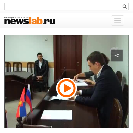
Показат
меню