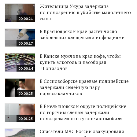
Жительница Ужура задержана
по подозрению в убийстве малолетнего
сына
00:00:21
В Красноярском крае растет число
заболевших клещевыми инфекциями
00:00:17
В Канске мужчина крал кофе, чтобы
купить алкоголь и насобирал
11 эпизодов
00:00:14
В Сосновоборске краевые полицейские
задержали семейную пару
наркозакладчиков
00:00:25
В Емельяновском округе полицейские
по горячим следам задержали
подозреваемого в угоне автомобиля
00:01:25
Спасатели МЧС России эвакуировали