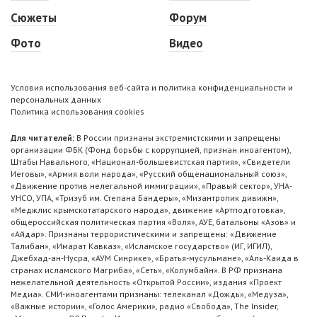
Сюжеты
Форум
Фото
Видео
Условия использования веб-сайта и политика конфиденциальности и
персональных данных
Политика использования cookies
Для читателей:
В России признаны экстремистскими и запрещены
организации ФБК (Фонд борьбы с коррупцией, признан иноагентом),
Штабы Навального, «Национал-большевистская партия», «Свидетели
Иеговы», «Армия воли народа», «Русский общенациональный союз»,
«Движение против нелегальной иммиграции», «Правый сектор», УНА-
УНСО, УПА, «Тризуб им. Степана Бандеры», «Мизантропик дивижн»,
«Меджлис крымскотатарского народа», движение «Артподготовка»,
общероссийская политическая партия «Воля», АУЕ, батальоны «Азов» и
«Айдар». Признаны террористическими и запрещены: «Движение
Талибан», «Имарат Кавказ», «Исламское государство» (ИГ, ИГИЛ),
Джебхад-ан-Нусра, «АУМ Синрике», «Братья-мусульмане», «Аль-Каида в
странах исламского Магриба», «Сеть», «Колумбайн». В РФ признана
нежелательной деятельность «Открытой России», издания «Проект
Медиа». СМИ-иноагентами признаны: телеканал «Дождь», «Медуза»,
«Важные истории», «Голос Америки», радио «Свобода», The Insider,