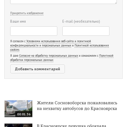
Прикрепить изображение
Ваше имя
E-mail
(необязательно)
Я согласен с
Условиями использования веб-сайта и политикой
конфиденциальности и персональных данных
и
Политикой использования
cookies
Я даю
Согласие на обработку персональных данных
и ознакомлен с
Политикой
обработки персональных данных
Жители Сосновоборска пожаловались
на нехватку автобусов до Красноярска
00:01:36
В Красноярске девушка обокрала