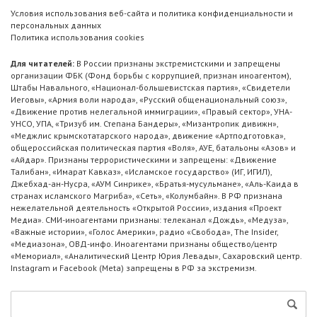
Условия использования веб-сайта и политика конфиденциальности и
персональных данных
Политика использования cookies
Для читателей:
В России признаны экстремистскими и запрещены
организации ФБК (Фонд борьбы с коррупцией, признан иноагентом),
Штабы Навального, «Национал-большевистская партия», «Свидетели
Иеговы», «Армия воли народа», «Русский общенациональный союз»,
«Движение против нелегальной иммиграции», «Правый сектор», УНА-
УНСО, УПА, «Тризуб им. Степана Бандеры», «Мизантропик дивижн»,
«Меджлис крымскотатарского народа», движение «Артподготовка»,
общероссийская политическая партия «Воля», АУЕ, батальоны «Азов» и
«Айдар». Признаны террористическими и запрещены: «Движение
Талибан», «Имарат Кавказ», «Исламское государство» (ИГ, ИГИЛ),
Джебхад-ан-Нусра, «АУМ Синрике», «Братья-мусульмане», «Аль-Каида в
странах исламского Магриба», «Сеть», «Колумбайн». В РФ признана
нежелательной деятельность «Открытой России», издания «Проект
Медиа». СМИ-иноагентами признаны: телеканал «Дождь», «Медуза»,
«Важные истории», «Голос Америки», радио «Свобода», The Insider,
«Медиазона», ОВД-инфо. Иноагентами признаны общество/центр
«Мемориал», «Аналитический Центр Юрия Левады», Сахаровский центр.
Instagram и Facebook (Metа) запрещены в РФ за экстремизм.