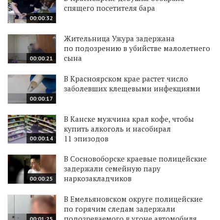
спящего посетителя бара
00:00:32
Жительница Ужура задержана
по подозрению в убийстве малолетнего
сына
00:00:21
В Красноярском крае растет число
заболевших клещевыми инфекциями
00:00:17
В Канске мужчина крал кофе, чтобы
купить алкоголь и насобирал
11 эпизодов
00:00:14
В Сосновоборске краевые полицейские
задержали семейную пару
наркозакладчиков
00:00:25
В Емельяновском округе полицейские
по горячим следам задержали
подозреваемого в угоне автомобиля
00:01:25