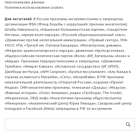
персональных данных
Политика использования cookies
Для читателей:
В России признаны экстремистскими и запрещены
организации ФБК (Фонд борьбы с коррупцией, признан иноагентом),
Штабы Навального, «Национал-большевистская партия», «Свидетели
Иеговы», «Армия воли народа», «Русский общенациональный союз»,
«Движение против нелегальной иммиграции», «Правый сектор», УНА-
УНСО, УПА, «Тризуб им. Степана Бандеры», «Мизантропик дивижн»,
«Меджлис крымскотатарского народа», движение «Артподготовка»,
общероссийская политическая партия «Воля», АУЕ, батальоны «Азов» и
«Айдар». Признаны террористическими и запрещены: «Движение
Талибан», «Имарат Кавказ», «Исламское государство» (ИГ, ИГИЛ),
Джебхад-ан-Нусра, «АУМ Синрике», «Братья-мусульмане», «Аль-Каида в
странах исламского Магриба», «Сеть», «Колумбайн». В РФ признана
нежелательной деятельность «Открытой России», издания «Проект
Медиа». СМИ-иноагентами признаны: телеканал «Дождь», «Медуза»,
«Важные истории», «Голос Америки», радио «Свобода», The Insider,
«Медиазона», ОВД-инфо. Иноагентами признаны общество/центр
«Мемориал», «Аналитический Центр Юрия Левады», Сахаровский центр.
Instagram и Facebook (Metа) запрещены в РФ за экстремизм.