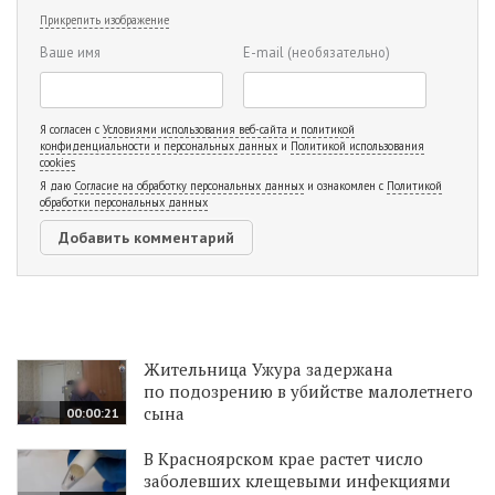
Прикрепить изображение
Ваше имя
E-mail
(необязательно)
Я согласен с
Условиями использования веб-сайта и политикой
конфиденциальности и персональных данных
и
Политикой использования
cookies
Я даю
Согласие на обработку персональных данных
и ознакомлен с
Политикой
обработки персональных данных
Жительница Ужура задержана
по подозрению в убийстве малолетнего
сына
00:00:21
В Красноярском крае растет число
заболевших клещевыми инфекциями