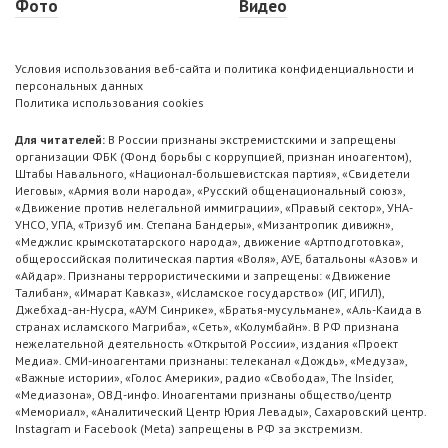
Фото
Видео
Условия использования веб-сайта и политика конфиденциальности и
персональных данных
Политика использования cookies
Для читателей:
В России признаны экстремистскими и запрещены
организации ФБК (Фонд борьбы с коррупцией, признан иноагентом),
Штабы Навального, «Национал-большевистская партия», «Свидетели
Иеговы», «Армия воли народа», «Русский общенациональный союз»,
«Движение против нелегальной иммиграции», «Правый сектор», УНА-
УНСО, УПА, «Тризуб им. Степана Бандеры», «Мизантропик дивижн»,
«Меджлис крымскотатарского народа», движение «Артподготовка»,
общероссийская политическая партия «Воля», АУЕ, батальоны «Азов» и
«Айдар». Признаны террористическими и запрещены: «Движение
Талибан», «Имарат Кавказ», «Исламское государство» (ИГ, ИГИЛ),
Джебхад-ан-Нусра, «АУМ Синрике», «Братья-мусульмане», «Аль-Каида в
странах исламского Магриба», «Сеть», «Колумбайн». В РФ признана
нежелательной деятельность «Открытой России», издания «Проект
Медиа». СМИ-иноагентами признаны: телеканал «Дождь», «Медуза»,
«Важные истории», «Голос Америки», радио «Свобода», The Insider,
«Медиазона», ОВД-инфо. Иноагентами признаны общество/центр
«Мемориал», «Аналитический Центр Юрия Левады», Сахаровский центр.
Instagram и Facebook (Metа) запрещены в РФ за экстремизм.