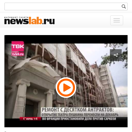
Показат
меню