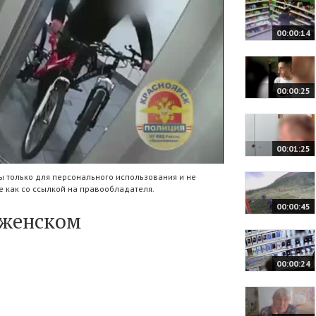
00:00:14
00:00:25
00:01:25
 только для персонального использования и не
 как со ссылкой на правообладателя.
00:00:45
аженском
00:00:24