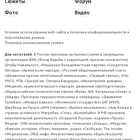
Сюжеты
Форум
Фото
Видео
Условия использования веб-сайта и политика конфиденциальности и
персональных данных
Политика использования cookies
Для читателей:
В России признаны экстремистскими и запрещены
организации ФБК (Фонд борьбы с коррупцией, признан иноагентом),
Штабы Навального, «Национал-большевистская партия», «Свидетели
Иеговы», «Армия воли народа», «Русский общенациональный союз»,
«Движение против нелегальной иммиграции», «Правый сектор», УНА-
УНСО, УПА, «Тризуб им. Степана Бандеры», «Мизантропик дивижн»,
«Меджлис крымскотатарского народа», движение «Артподготовка»,
общероссийская политическая партия «Воля», АУЕ, батальоны «Азов» и
«Айдар». Признаны террористическими и запрещены: «Движение
Талибан», «Имарат Кавказ», «Исламское государство» (ИГ, ИГИЛ),
Джебхад-ан-Нусра, «АУМ Синрике», «Братья-мусульмане», «Аль-Каида в
странах исламского Магриба», «Сеть», «Колумбайн». В РФ признана
нежелательной деятельность «Открытой России», издания «Проект
Медиа». СМИ-иноагентами признаны: телеканал «Дождь», «Медуза»,
«Важные истории», «Голос Америки», радио «Свобода», The Insider,
«Медиазона», ОВД-инфо. Иноагентами признаны общество/центр
«Мемориал», «Аналитический Центр Юрия Левады», Сахаровский центр.