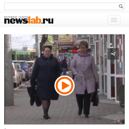
Показат
меню