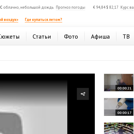
°C
облачно, небольшой дождь
Прогноз погоды
€
94,84
$
82,17
Курс в
й воздух»
Где купаться летом?
Сюжеты
Статьи
Фото
Афиша
ТВ
00:00:21
00:00:17