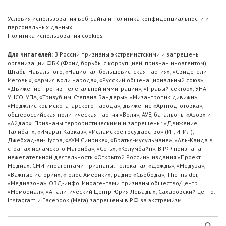
Условия использования веб-сайта и политика конфиденциальности и
персональных данных
Политика использования cookies
Для читателей:
В России признаны экстремистскими и запрещены
организации ФБК (Фонд борьбы с коррупцией, признан иноагентом),
Штабы Навального, «Национал-большевистская партия», «Свидетели
Иеговы», «Армия воли народа», «Русский общенациональный союз»,
«Движение против нелегальной иммиграции», «Правый сектор», УНА-
УНСО, УПА, «Тризуб им. Степана Бандеры», «Мизантропик дивижн»,
«Меджлис крымскотатарского народа», движение «Артподготовка»,
общероссийская политическая партия «Воля», АУЕ, батальоны «Азов» и
«Айдар». Признаны террористическими и запрещены: «Движение
Талибан», «Имарат Кавказ», «Исламское государство» (ИГ, ИГИЛ),
Джебхад-ан-Нусра, «АУМ Синрике», «Братья-мусульмане», «Аль-Каида в
странах исламского Магриба», «Сеть», «Колумбайн». В РФ признана
нежелательной деятельность «Открытой России», издания «Проект
Медиа». СМИ-иноагентами признаны: телеканал «Дождь», «Медуза»,
«Важные истории», «Голос Америки», радио «Свобода», The Insider,
«Медиазона», ОВД-инфо. Иноагентами признаны общество/центр
«Мемориал», «Аналитический Центр Юрия Левады», Сахаровский центр.
Instagram и Facebook (Metа) запрещены в РФ за экстремизм.