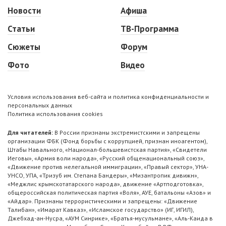
Новости
Афиша
Статьи
ТВ-Программа
Сюжеты
Форум
Фото
Видео
Условия использования веб-сайта и политика конфиденциальности и
персональных данных
Политика использования cookies
Для читателей:
В России признаны экстремистскими и запрещены
организации ФБК (Фонд борьбы с коррупцией, признан иноагентом),
Штабы Навального, «Национал-большевистская партия», «Свидетели
Иеговы», «Армия воли народа», «Русский общенациональный союз»,
«Движение против нелегальной иммиграции», «Правый сектор», УНА-
УНСО, УПА, «Тризуб им. Степана Бандеры», «Мизантропик дивижн»,
«Меджлис крымскотатарского народа», движение «Артподготовка»,
общероссийская политическая партия «Воля», АУЕ, батальоны «Азов» и
«Айдар». Признаны террористическими и запрещены: «Движение
Талибан», «Имарат Кавказ», «Исламское государство» (ИГ, ИГИЛ),
Джебхад-ан-Нусра, «АУМ Синрике», «Братья-мусульмане», «Аль-Каида в