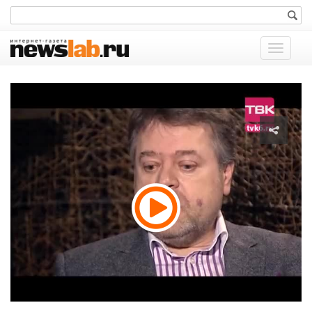
Показат
меню