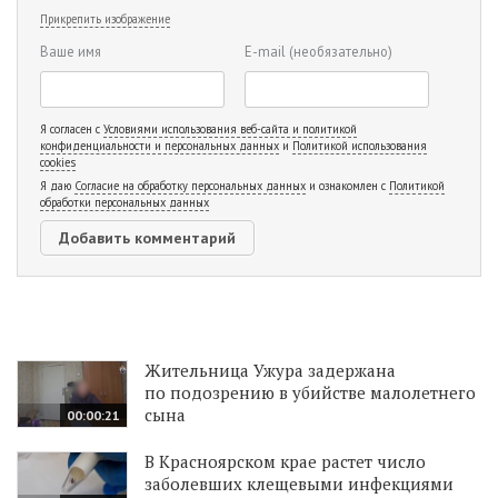
Прикрепить изображение
Ваше имя
E-mail
(необязательно)
Я согласен с
Условиями использования веб-сайта и политикой
конфиденциальности и персональных данных
и
Политикой использования
cookies
Я даю
Согласие на обработку персональных данных
и ознакомлен с
Политикой
обработки персональных данных
Жительница Ужура задержана
по подозрению в убийстве малолетнего
сына
00:00:21
В Красноярском крае растет число
заболевших клещевыми инфекциями