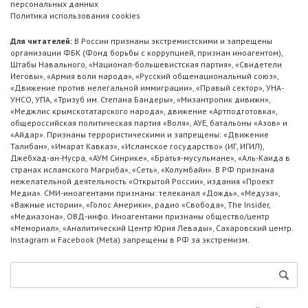
персональных данных
Политика использования cookies
Для читателей:
В России признаны экстремистскими и запрещены
организации ФБК (Фонд борьбы с коррупцией, признан иноагентом),
Штабы Навального, «Национал-большевистская партия», «Свидетели
Иеговы», «Армия воли народа», «Русский общенациональный союз»,
«Движение против нелегальной иммиграции», «Правый сектор», УНА-
УНСО, УПА, «Тризуб им. Степана Бандеры», «Мизантропик дивижн»,
«Меджлис крымскотатарского народа», движение «Артподготовка»,
общероссийская политическая партия «Воля», АУЕ, батальоны «Азов» и
«Айдар». Признаны террористическими и запрещены: «Движение
Талибан», «Имарат Кавказ», «Исламское государство» (ИГ, ИГИЛ),
Джебхад-ан-Нусра, «АУМ Синрике», «Братья-мусульмане», «Аль-Каида в
странах исламского Магриба», «Сеть», «Колумбайн». В РФ признана
нежелательной деятельность «Открытой России», издания «Проект
Медиа». СМИ-иноагентами признаны: телеканал «Дождь», «Медуза»,
«Важные истории», «Голос Америки», радио «Свобода», The Insider,
«Медиазона», ОВД-инфо. Иноагентами признаны общество/центр
«Мемориал», «Аналитический Центр Юрия Левады», Сахаровский центр.
Instagram и Facebook (Metа) запрещены в РФ за экстремизм.