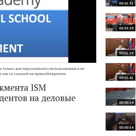
00:01:31
00:03:38
00:01:18
 только для персонального использования и не
 как со ссылкой на правообладателя.
00:02:41
жмента ISM
дентов на деловые
00:00:24
00:00:54