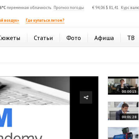
6°C
переменная облачность
Прогноз погоды
€
94,06
$
81,41
Курс вал
й воздух»
Где купаться летом?
Сюжеты
Статьи
Фото
Афиша
ТВ
00:00:15
00:01:28