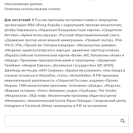
персональных данных
Политика использования cookies
Для читателей:
В России признаны экстремистскими и запрещены
организации ФБК (Фонд борьбы с коррупцией, признан иноагентом),
Штабы Навального, «Национал-большевистская партия», «Свидетели
Иеговы», «Армия воли народа», «Русский общенациональный союз»,
«Движение против нелегальной иммиграции», «Правый сектор», УНА-
УНСО, УПА, «Тризуб им. Степана Бандеры», «Мизантропик дивижн»,
«Меджлис крымскотатарского народа», движение «Артподготовка»,
общероссийская политическая партия «Воля», АУЕ, батальоны «Азов» и
«Айдар». Признаны террористическими и запрещены: «Движение
Талибан», «Имарат Кавказ», «Исламское государство» (ИГ, ИГИЛ),
Джебхад-ан-Нусра, «АУМ Синрике», «Братья-мусульмане», «Аль-Каида в
странах исламского Магриба», «Сеть», «Колумбайн». В РФ признана
нежелательной деятельность «Открытой России», издания «Проект
Медиа». СМИ-иноагентами признаны: телеканал «Дождь», «Медуза»,
«Важные истории», «Голос Америки», радио «Свобода», The Insider,
«Медиазона», ОВД-инфо. Иноагентами признаны общество/центр
«Мемориал», «Аналитический Центр Юрия Левады», Сахаровский центр.
Instagram и Facebook (Metа) запрещены в РФ за экстремизм.