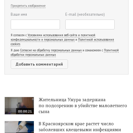
Прикрепить изображение
Ваше имя
E-mail
(необязательно)
Я согласен с
Условиями использования веб-сайта и политикой
конфиденциальности и персональных данных
и
Политикой использования
cookies
Я даю
Согласие на обработку персональных данных
и ознакомлен с
Политикой
обработки персональных данных
Жительница Ужура задержана
по подозрению в убийстве малолетнего
сына
00:00:21
В Красноярском крае растет число
заболевших клещевыми инфекциями