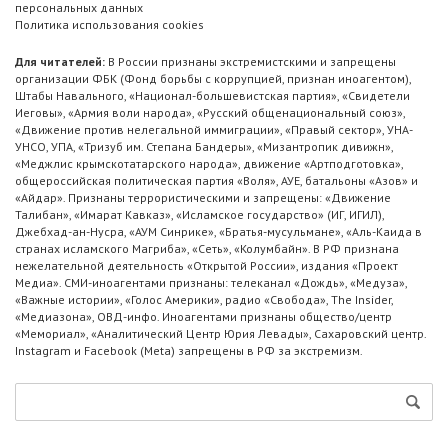
персональных данных
Политика использования cookies
Для читателей:
В России признаны экстремистскими и запрещены
организации ФБК (Фонд борьбы с коррупцией, признан иноагентом),
Штабы Навального, «Национал-большевистская партия», «Свидетели
Иеговы», «Армия воли народа», «Русский общенациональный союз»,
«Движение против нелегальной иммиграции», «Правый сектор», УНА-
УНСО, УПА, «Тризуб им. Степана Бандеры», «Мизантропик дивижн»,
«Меджлис крымскотатарского народа», движение «Артподготовка»,
общероссийская политическая партия «Воля», АУЕ, батальоны «Азов» и
«Айдар». Признаны террористическими и запрещены: «Движение
Талибан», «Имарат Кавказ», «Исламское государство» (ИГ, ИГИЛ),
Джебхад-ан-Нусра, «АУМ Синрике», «Братья-мусульмане», «Аль-Каида в
странах исламского Магриба», «Сеть», «Колумбайн». В РФ признана
нежелательной деятельность «Открытой России», издания «Проект
Медиа». СМИ-иноагентами признаны: телеканал «Дождь», «Медуза»,
«Важные истории», «Голос Америки», радио «Свобода», The Insider,
«Медиазона», ОВД-инфо. Иноагентами признаны общество/центр
«Мемориал», «Аналитический Центр Юрия Левады», Сахаровский центр.
Instagram и Facebook (Metа) запрещены в РФ за экстремизм.