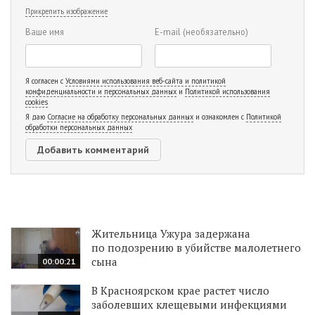
Прикрепить изображение
Ваше имя
E-mail
(необязательно)
Я согласен с
Условиями использования веб-сайта и политикой
конфиденциальности и персональных данных
и
Политикой использования
cookies
Я даю
Согласие на обработку персональных данных
и ознакомлен с
Политикой
обработки персональных данных
Жительница Ужура задержана
по подозрению в убийстве малолетнего
сына
00:00:21
В Красноярском крае растет число
заболевших клещевыми инфекциями