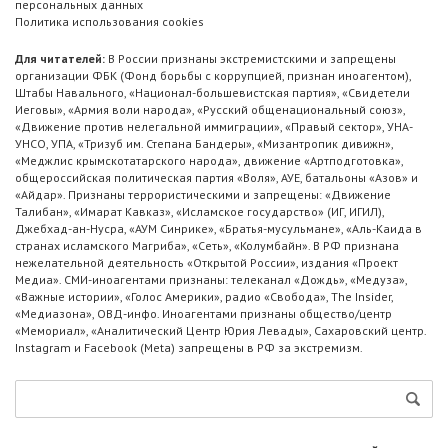
персональных данных
Политика использования cookies
Для читателей:
В России признаны экстремистскими и запрещены
организации ФБК (Фонд борьбы с коррупцией, признан иноагентом),
Штабы Навального, «Национал-большевистская партия», «Свидетели
Иеговы», «Армия воли народа», «Русский общенациональный союз»,
«Движение против нелегальной иммиграции», «Правый сектор», УНА-
УНСО, УПА, «Тризуб им. Степана Бандеры», «Мизантропик дивижн»,
«Меджлис крымскотатарского народа», движение «Артподготовка»,
общероссийская политическая партия «Воля», АУЕ, батальоны «Азов» и
«Айдар». Признаны террористическими и запрещены: «Движение
Талибан», «Имарат Кавказ», «Исламское государство» (ИГ, ИГИЛ),
Джебхад-ан-Нусра, «АУМ Синрике», «Братья-мусульмане», «Аль-Каида в
странах исламского Магриба», «Сеть», «Колумбайн». В РФ признана
нежелательной деятельность «Открытой России», издания «Проект
Медиа». СМИ-иноагентами признаны: телеканал «Дождь», «Медуза»,
«Важные истории», «Голос Америки», радио «Свобода», The Insider,
«Медиазона», ОВД-инфо. Иноагентами признаны общество/центр
«Мемориал», «Аналитический Центр Юрия Левады», Сахаровский центр.
Instagram и Facebook (Metа) запрещены в РФ за экстремизм.