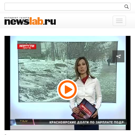
Показат
меню