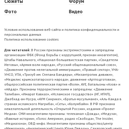
Сюжеты
Форум
Фото
Видео
Условия использования веб-сайта и политика конфиденциальности и
персональных данных
Политика использования cookies
Для читателей:
В России признаны экстремистскими и запрещены
организации ФБК (Фонд борьбы с коррупцией, признан иноагентом),
Штабы Навального, «Национал-большевистская партия», «Свидетели
Иеговы», «Армия воли народа», «Русский общенациональный союз»,
«Движение против нелегальной иммиграции», «Правый сектор», УНА-
УНСО, УПА, «Тризуб им. Степана Бандеры», «Мизантропик дивижн»,
«Меджлис крымскотатарского народа», движение «Артподготовка»,
общероссийская политическая партия «Воля», АУЕ, батальоны «Азов» и
«Айдар». Признаны террористическими и запрещены: «Движение
Талибан», «Имарат Кавказ», «Исламское государство» (ИГ, ИГИЛ),
Джебхад-ан-Нусра, «АУМ Синрике», «Братья-мусульмане», «Аль-Каида в
странах исламского Магриба», «Сеть», «Колумбайн». В РФ признана
нежелательной деятельность «Открытой России», издания «Проект
Медиа». СМИ-иноагентами признаны: телеканал «Дождь», «Медуза»,
«Важные истории», «Голос Америки», радио «Свобода», The Insider,
«Медиазона», ОВД-инфо. Иноагентами признаны общество/центр
«Мемориал», «Аналитический Центр Юрия Левады», Сахаровский центр.