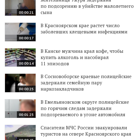
по подозрению в убийстве малолетнего
сына
00:00:21
В Красноярском крае растет число
заболевших клещевыми инфекциями
00:00:17
В Канске мужчина крал кофе, чтобы
купить алкоголь и насобирал
11 эпизодов
00:00:14
В Сосновоборске краевые полицейские
задержали семейную пару
наркозакладчиков
00:00:25
В Емельяновском округе полицейские
по горячим следам задержали
подозреваемого в угоне автомобиля
00:01:25
Спасатели МЧС России эвакуировали
туристов на севере Красноярского края