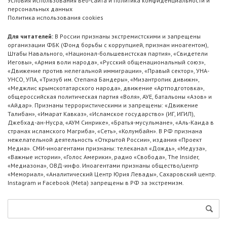
Условия использования веб-сайта и политика конфиденциальности и
персональных данных
Политика использования cookies
Для читателей:
В России признаны экстремистскими и запрещены
организации ФБК (Фонд борьбы с коррупцией, признан иноагентом),
Штабы Навального, «Национал-большевистская партия», «Свидетели
Иеговы», «Армия воли народа», «Русский общенациональный союз»,
«Движение против нелегальной иммиграции», «Правый сектор», УНА-
УНСО, УПА, «Тризуб им. Степана Бандеры», «Мизантропик дивижн»,
«Меджлис крымскотатарского народа», движение «Артподготовка»,
общероссийская политическая партия «Воля», АУЕ, батальоны «Азов» и
«Айдар». Признаны террористическими и запрещены: «Движение
Талибан», «Имарат Кавказ», «Исламское государство» (ИГ, ИГИЛ),
Джебхад-ан-Нусра, «АУМ Синрике», «Братья-мусульмане», «Аль-Каида в
странах исламского Магриба», «Сеть», «Колумбайн». В РФ признана
нежелательной деятельность «Открытой России», издания «Проект
Медиа». СМИ-иноагентами признаны: телеканал «Дождь», «Медуза»,
«Важные истории», «Голос Америки», радио «Свобода», The Insider,
«Медиазона», ОВД-инфо. Иноагентами признаны общество/центр
«Мемориал», «Аналитический Центр Юрия Левады», Сахаровский центр.
Instagram и Facebook (Metа) запрещены в РФ за экстремизм.