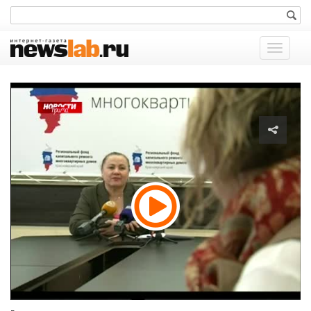
Показат
меню