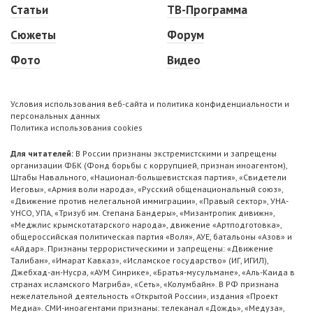
Статьи
ТВ-Программа
Сюжеты
Форум
Фото
Видео
Условия использования веб-сайта и политика конфиденциальности и
персональных данных
Политика использования cookies
Для читателей:
В России признаны экстремистскими и запрещены
организации ФБК (Фонд борьбы с коррупцией, признан иноагентом),
Штабы Навального, «Национал-большевистская партия», «Свидетели
Иеговы», «Армия воли народа», «Русский общенациональный союз»,
«Движение против нелегальной иммиграции», «Правый сектор», УНА-
УНСО, УПА, «Тризуб им. Степана Бандеры», «Мизантропик дивижн»,
«Меджлис крымскотатарского народа», движение «Артподготовка»,
общероссийская политическая партия «Воля», АУЕ, батальоны «Азов» и
«Айдар». Признаны террористическими и запрещены: «Движение
Талибан», «Имарат Кавказ», «Исламское государство» (ИГ, ИГИЛ),
Джебхад-ан-Нусра, «АУМ Синрике», «Братья-мусульмане», «Аль-Каида в
странах исламского Магриба», «Сеть», «Колумбайн». В РФ признана
нежелательной деятельность «Открытой России», издания «Проект
Медиа». СМИ-иноагентами признаны: телеканал «Дождь», «Медуза»,