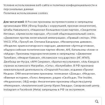
Условия использования веб-сайта и политика конфиденциальности и
персональных данных
Политика использования cookies
Для читателей:
В России признаны экстремистскими и запрещены
организации ФБК (Фонд борьбы с коррупцией, признан иноагентом),
Штабы Навального, «Национал-большевистская партия», «Свидетели
Иеговы», «Армия воли народа», «Русский общенациональный союз»,
«Движение против нелегальной иммиграции», «Правый сектор», УНА-
УНСО, УПА, «Тризуб им. Степана Бандеры», «Мизантропик дивижн»,
«Меджлис крымскотатарского народа», движение «Артподготовка»,
общероссийская политическая партия «Воля», АУЕ, батальоны «Азов» и
«Айдар». Признаны террористическими и запрещены: «Движение
Талибан», «Имарат Кавказ», «Исламское государство» (ИГ, ИГИЛ),
Джебхад-ан-Нусра, «АУМ Синрике», «Братья-мусульмане», «Аль-Каида в
странах исламского Магриба», «Сеть», «Колумбайн». В РФ признана
нежелательной деятельность «Открытой России», издания «Проект
Медиа». СМИ-иноагентами признаны: телеканал «Дождь», «Медуза»,
«Важные истории», «Голос Америки», радио «Свобода», The Insider,
«Медиазона», ОВД-инфо. Иноагентами признаны общество/центр
«Мемориал», «Аналитический Центр Юрия Левады», Сахаровский центр.
Instagram и Facebook (Metа) запрещены в РФ за экстремизм.