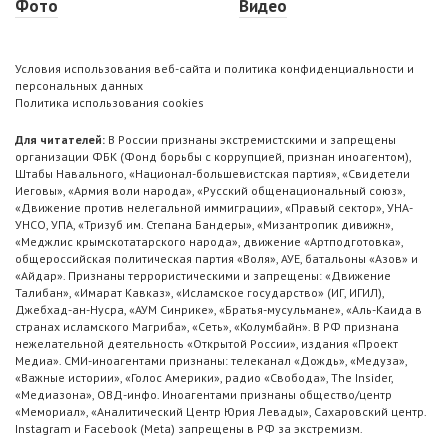
Фото
Видео
Условия использования веб-сайта и политика конфиденциальности и
персональных данных
Политика использования cookies
Для читателей:
В России признаны экстремистскими и запрещены
организации ФБК (Фонд борьбы с коррупцией, признан иноагентом),
Штабы Навального, «Национал-большевистская партия», «Свидетели
Иеговы», «Армия воли народа», «Русский общенациональный союз»,
«Движение против нелегальной иммиграции», «Правый сектор», УНА-
УНСО, УПА, «Тризуб им. Степана Бандеры», «Мизантропик дивижн»,
«Меджлис крымскотатарского народа», движение «Артподготовка»,
общероссийская политическая партия «Воля», АУЕ, батальоны «Азов» и
«Айдар». Признаны террористическими и запрещены: «Движение
Талибан», «Имарат Кавказ», «Исламское государство» (ИГ, ИГИЛ),
Джебхад-ан-Нусра, «АУМ Синрике», «Братья-мусульмане», «Аль-Каида в
странах исламского Магриба», «Сеть», «Колумбайн». В РФ признана
нежелательной деятельность «Открытой России», издания «Проект
Медиа». СМИ-иноагентами признаны: телеканал «Дождь», «Медуза»,
«Важные истории», «Голос Америки», радио «Свобода», The Insider,
«Медиазона», ОВД-инфо. Иноагентами признаны общество/центр
«Мемориал», «Аналитический Центр Юрия Левады», Сахаровский центр.
Instagram и Facebook (Metа) запрещены в РФ за экстремизм.