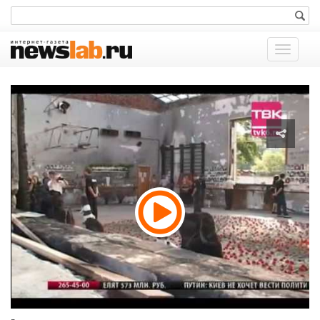
Показат
меню