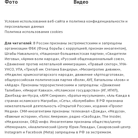
Фото
Видео
Условия использования веб-сайта и политика конфиденциальности и
персональных данных
Политика использования cookies
Для читателей:
В России признаны экстремистскими и запрещены
организации ФБК (Фонд борьбы с коррупцией, признан иноагентом),
Штабы Навального, «Национал-большевистская партия», «Свидетели
Иеговы», «Армия воли народа», «Русский общенациональный союз»,
«Движение против нелегальной иммиграции», «Правый сектор», УНА-
УНСО, УПА, «Тризуб им. Степана Бандеры», «Мизантропик дивижн»,
«Меджлис крымскотатарского народа», движение «Артподготовка»,
общероссийская политическая партия «Воля», АУЕ, батальоны «Азов» и
«Айдар». Признаны террористическими и запрещены: «Движение
Талибан», «Имарат Кавказ», «Исламское государство» (ИГ, ИГИЛ),
Джебхад-ан-Нусра, «АУМ Синрике», «Братья-мусульмане», «Аль-Каида в
странах исламского Магриба», «Сеть», «Колумбайн». В РФ признана
нежелательной деятельность «Открытой России», издания «Проект
Медиа». СМИ-иноагентами признаны: телеканал «Дождь», «Медуза»,
«Важные истории», «Голос Америки», радио «Свобода», The Insider,
«Медиазона», ОВД-инфо. Иноагентами признаны общество/центр
«Мемориал», «Аналитический Центр Юрия Левады», Сахаровский центр.
Instagram и Facebook (Metа) запрещены в РФ за экстремизм.