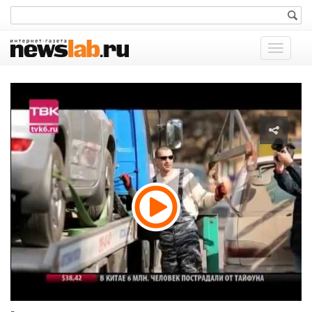
Показат
меню