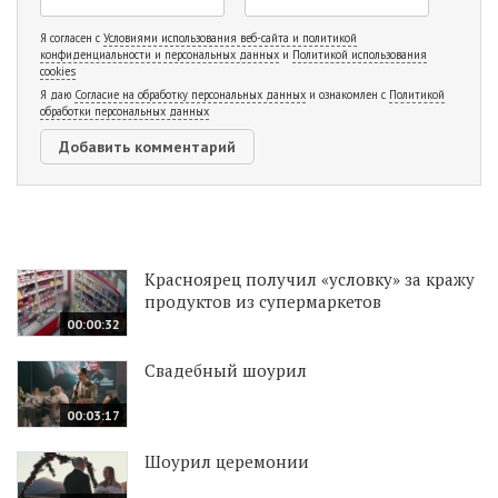
Я согласен с
Условиями использования веб-сайта и политикой
конфиденциальности и персональных данных
и
Политикой использования
cookies
Я даю
Согласие на обработку персональных данных
и ознакомлен с
Политикой
обработки персональных данных
Красноярец получил «условку» за кражу
продуктов из супермаркетов
00:00:32
Свадебный шоурил
00:03:17
Шоурил церемонии