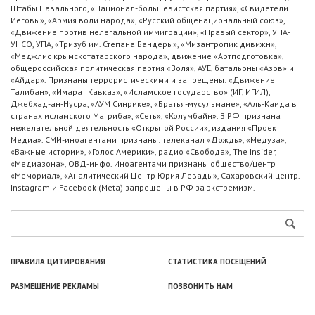
Штабы Навального, «Национал-большевистская партия», «Свидетели
Иеговы», «Армия воли народа», «Русский общенациональный союз»,
«Движение против нелегальной иммиграции», «Правый сектор», УНА-
УНСО, УПА, «Тризуб им. Степана Бандеры», «Мизантропик дивижн»,
«Меджлис крымскотатарского народа», движение «Артподготовка»,
общероссийская политическая партия «Воля», АУЕ, батальоны «Азов» и
«Айдар». Признаны террористическими и запрещены: «Движение
Талибан», «Имарат Кавказ», «Исламское государство» (ИГ, ИГИЛ),
Джебхад-ан-Нусра, «АУМ Синрике», «Братья-мусульмане», «Аль-Каида в
странах исламского Магриба», «Сеть», «Колумбайн». В РФ признана
нежелательной деятельность «Открытой России», издания «Проект
Медиа». СМИ-иноагентами признаны: телеканал «Дождь», «Медуза»,
«Важные истории», «Голос Америки», радио «Свобода», The Insider,
«Медиазона», ОВД-инфо. Иноагентами признаны общество/центр
«Мемориал», «Аналитический Центр Юрия Левады», Сахаровский центр.
Instagram и Facebook (Metа) запрещены в РФ за экстремизм.
ПРАВИЛА ЦИТИРОВАНИЯ
СТАТИСТИКА ПОСЕЩЕНИЙ
РАЗМЕЩЕНИЕ РЕКЛАМЫ
ПОЗВОНИТЬ НАМ