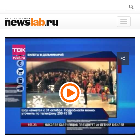
Показат
меню