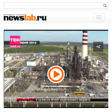
Показат
меню