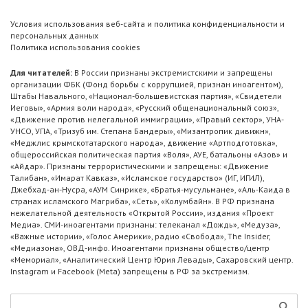
Условия использования веб-сайта и политика конфиденциальности и
персональных данных
Политика использования cookies
Для читателей:
В России признаны экстремистскими и запрещены
организации ФБК (Фонд борьбы с коррупцией, признан иноагентом),
Штабы Навального, «Национал-большевистская партия», «Свидетели
Иеговы», «Армия воли народа», «Русский общенациональный союз»,
«Движение против нелегальной иммиграции», «Правый сектор», УНА-
УНСО, УПА, «Тризуб им. Степана Бандеры», «Мизантропик дивижн»,
«Меджлис крымскотатарского народа», движение «Артподготовка»,
общероссийская политическая партия «Воля», АУЕ, батальоны «Азов» и
«Айдар». Признаны террористическими и запрещены: «Движение
Талибан», «Имарат Кавказ», «Исламское государство» (ИГ, ИГИЛ),
Джебхад-ан-Нусра, «АУМ Синрике», «Братья-мусульмане», «Аль-Каида в
странах исламского Магриба», «Сеть», «Колумбайн». В РФ признана
нежелательной деятельность «Открытой России», издания «Проект
Медиа». СМИ-иноагентами признаны: телеканал «Дождь», «Медуза»,
«Важные истории», «Голос Америки», радио «Свобода», The Insider,
«Медиазона», ОВД-инфо. Иноагентами признаны общество/центр
«Мемориал», «Аналитический Центр Юрия Левады», Сахаровский центр.
Instagram и Facebook (Metа) запрещены в РФ за экстремизм.