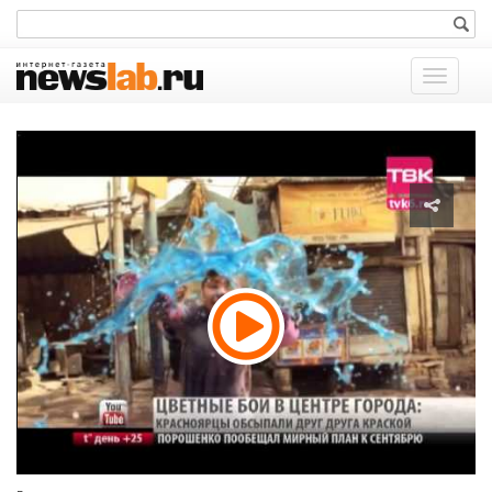
Показат
меню