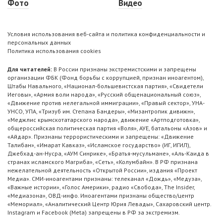
Фото
Видео
Условия использования веб-сайта и политика конфиденциальности и
персональных данных
Политика использования cookies
Для читателей:
В России признаны экстремистскими и запрещены
организации ФБК (Фонд борьбы с коррупцией, признан иноагентом),
Штабы Навального, «Национал-большевистская партия», «Свидетели
Иеговы», «Армия воли народа», «Русский общенациональный союз»,
«Движение против нелегальной иммиграции», «Правый сектор», УНА-
УНСО, УПА, «Тризуб им. Степана Бандеры», «Мизантропик дивижн»,
«Меджлис крымскотатарского народа», движение «Артподготовка»,
общероссийская политическая партия «Воля», АУЕ, батальоны «Азов» и
«Айдар». Признаны террористическими и запрещены: «Движение
Талибан», «Имарат Кавказ», «Исламское государство» (ИГ, ИГИЛ),
Джебхад-ан-Нусра, «АУМ Синрике», «Братья-мусульмане», «Аль-Каида в
странах исламского Магриба», «Сеть», «Колумбайн». В РФ признана
нежелательной деятельность «Открытой России», издания «Проект
Медиа». СМИ-иноагентами признаны: телеканал «Дождь», «Медуза»,
«Важные истории», «Голос Америки», радио «Свобода», The Insider,
«Медиазона», ОВД-инфо. Иноагентами признаны общество/центр
«Мемориал», «Аналитический Центр Юрия Левады», Сахаровский центр.
Instagram и Facebook (Metа) запрещены в РФ за экстремизм.