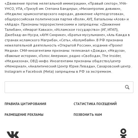
«Движение против нелегальной иммиграции», «Правый сектор», УНА-
УНСО, УПА, «Тризуб им. Степана Бандеры», «Мизантропик дивижн»,
«Меджлис крымскотатарского народа», движение «Артподготовка»,
общероссийская политическая партия «Воля», АУЕ, батальоны «Азов» и
«Айдар». Признаны террористическими и запрещены: «Движение
Талибан», «Имарат Кавказ», «Исламское государство» (ИГ, ИГИЛ),
Джебхад-ан-Нусра, «АУМ Синрике», «Братья-мусульмане», «Аль-Каида в
странах исламского Магриба», «Сеть», «Колумбайн». В РФ признана
нежелательной деятельность «Открытой России», издания «Проект
Медиа». СМИ-иноагентами признаны: телеканал «Дождь», «Медуза»,
«Важные истории», «Голос Америки», радио «Свобода», The Insider,
«Медиазона», ОВД-инфо. Иноагентами признаны общество/центр
«Мемориал», «Аналитический Центр Юрия Левады», Сахаровский центр.
Instagram и Facebook (Metа) запрещены в РФ за экстремизм.
ПРАВИЛА ЦИТИРОВАНИЯ
СТАТИСТИКА ПОСЕЩЕНИЙ
РАЗМЕЩЕНИЕ РЕКЛАМЫ
ПОЗВОНИТЬ НАМ