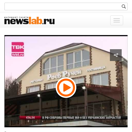
Показат
меню