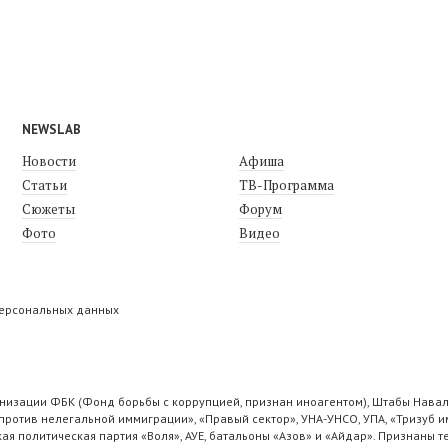
NEWSLAB
Новости
Афиша
Статьи
ТВ-Программа
Сюжеты
Форум
Фото
Видео
персональных данных
низации ФБК (Фонд борьбы с коррупцией, признан иноагентом), Штабы Навал
ротив нелегальной иммиграции», «Правый сектор», УНА-УНСО, УПА, «Тризуб и
ая политическая партия «Воля», АУЕ, батальоны «Азов» и «Айдар». Признаны