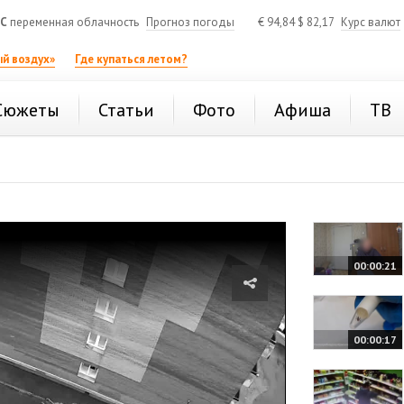
°C
переменная облачность
Прогноз погоды
€
94,84
$
82,17
Курс валют
й воздух»
Где купаться летом?
Сюжеты
Статьи
Фото
Афиша
ТВ
00:00:21
00:00:17