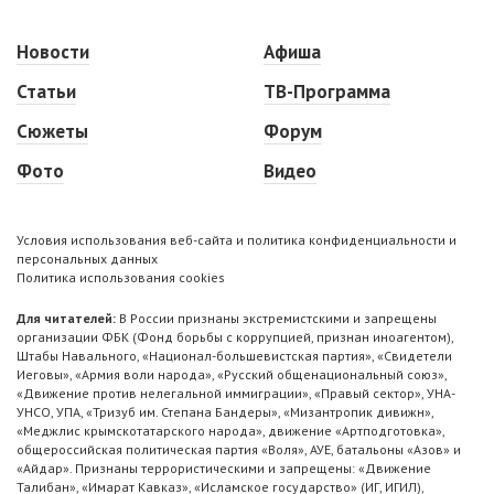
Новости
Афиша
Статьи
ТВ-Программа
Сюжеты
Форум
Фото
Видео
Условия использования веб-сайта и политика конфиденциальности и
персональных данных
Политика использования cookies
Для читателей:
В России признаны экстремистскими и запрещены
организации ФБК (Фонд борьбы с коррупцией, признан иноагентом),
Штабы Навального, «Национал-большевистская партия», «Свидетели
Иеговы», «Армия воли народа», «Русский общенациональный союз»,
«Движение против нелегальной иммиграции», «Правый сектор», УНА-
УНСО, УПА, «Тризуб им. Степана Бандеры», «Мизантропик дивижн»,
«Меджлис крымскотатарского народа», движение «Артподготовка»,
общероссийская политическая партия «Воля», АУЕ, батальоны «Азов» и
«Айдар». Признаны террористическими и запрещены: «Движение
Талибан», «Имарат Кавказ», «Исламское государство» (ИГ, ИГИЛ),