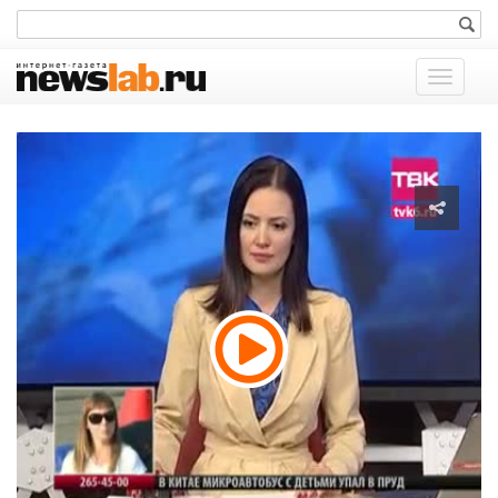
Показат
меню