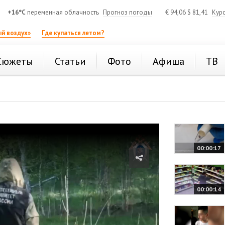
+16°C
переменная облачность
Прогноз погоды
€
94,06
$
81,41
Кур
й воздух»
Где купаться летом?
Сюжеты
Статьи
Фото
Афиша
ТВ
00:00:17
00:00:14