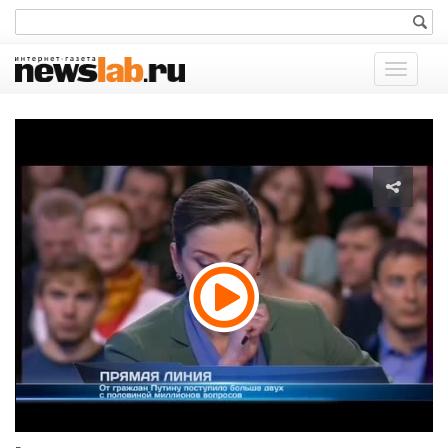
Показат
меню