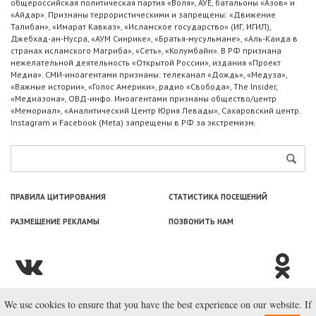
общероссийская политическая партия «Воля», АУЕ, батальоны «Азов» и
«Айдар». Признаны террористическими и запрещены: «Движение
Талибан», «Имарат Кавказ», «Исламское государство» (ИГ, ИГИЛ),
Джебхад-ан-Нусра, «АУМ Синрике», «Братья-мусульмане», «Аль-Каида в
странах исламского Магриба», «Сеть», «Колумбайн». В РФ признана
нежелательной деятельность «Открытой России», издания «Проект
Медиа». СМИ-иноагентами признаны: телеканал «Дождь», «Медуза»,
«Важные истории», «Голос Америки», радио «Свобода», The Insider,
«Медиазона», ОВД-инфо. Иноагентами признаны общество/центр
«Мемориал», «Аналитический Центр Юрия Левады», Сахаровский центр.
Instagram и Facebook (Metа) запрещены в РФ за экстремизм.
ПРАВИЛА ЦИТИРОВАНИЯ
СТАТИСТИКА ПОСЕЩЕНИЙ
РАЗМЕЩЕНИЕ РЕКЛАМЫ
ПОЗВОНИТЬ НАМ
We use cookies to ensure that you have the best experience on our website. If
© ООО «Лаборатория Новоcтей», 2003—2026.