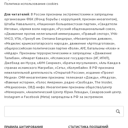
Политика использования cookies
Для читателей:
В России признаны экстремистскими и запрещены
организации ФБК (Фонд борьбы с коррупцией, признан иноагентом),
Штабы Навального, «Национал-большевистская партия», «Свидетели
Иеговы», «Армия воли народа», «Русский общенациональный союз»,
«Движение против нелегальной иммиграции», «Правый сектор», УНА-
УНСО, УПА, «Тризуб им. Степана Бандеры», «Мизантропик дивижн»,
«Меджлис крымскотатарского народа», движение «Артподготовка»,
общероссийская политическая партия «Воля», АУЕ, батальоны «Азов» и
«Айдар». Признаны террористическими и запрещены: «Движение
Талибан», «Имарат Кавказ», «Исламское государство» (ИГ, ИГИЛ),
Джебхад-ан-Нусра, «АУМ Синрике», «Братья-мусульмане», «Аль-Каида в
странах исламского Магриба», «Сеть», «Колумбайн». В РФ признана
нежелательной деятельность «Открытой России», издания «Проект
Медиа». СМИ-иноагентами признаны: телеканал «Дождь», «Медуза»,
«Важные истории», «Голос Америки», радио «Свобода», The Insider,
«Медиазона», ОВД-инфо. Иноагентами признаны общество/центр
«Мемориал», «Аналитический Центр Юрия Левады», Сахаровский центр.
Instagram и Facebook (Metа) запрещены в РФ за экстремизм.
ПРАВИЛА ЦИТИРОВАНИЯ
СТАТИСТИКА ПОСЕЩЕНИЙ