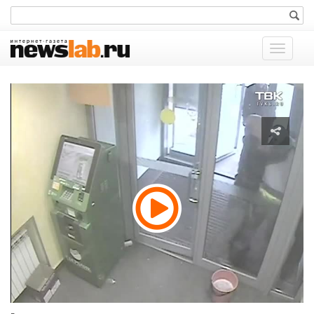
Показат
меню