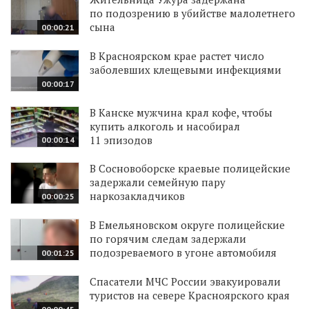
по подозрению в убийстве малолетнего
сына
00:00:21
В Красноярском крае растет число
заболевших клещевыми инфекциями
00:00:17
В Канске мужчина крал кофе, чтобы
купить алкоголь и насобирал
11 эпизодов
00:00:14
В Сосновоборске краевые полицейские
задержали семейную пару
наркозакладчиков
00:00:25
В Емельяновском округе полицейские
по горячим следам задержали
подозреваемого в угоне автомобиля
00:01:25
Спасатели МЧС России эвакуировали
туристов на севере Красноярского края