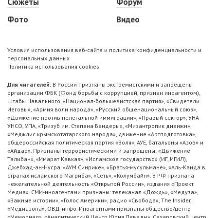
Сюжеты
Форум
Фото
Видео
Условия использования веб-сайта и политика конфиденциальности и
персональных данных
Политика использования cookies
Для читателей:
В России признаны экстремистскими и запрещены
организации ФБК (Фонд борьбы с коррупцией, признан иноагентом),
Штабы Навального, «Национал-большевистская партия», «Свидетели
Иеговы», «Армия воли народа», «Русский общенациональный союз»,
«Движение против нелегальной иммиграции», «Правый сектор», УНА-
УНСО, УПА, «Тризуб им. Степана Бандеры», «Мизантропик дивижн»,
«Меджлис крымскотатарского народа», движение «Артподготовка»,
общероссийская политическая партия «Воля», АУЕ, батальоны «Азов» и
«Айдар». Признаны террористическими и запрещены: «Движение
Талибан», «Имарат Кавказ», «Исламское государство» (ИГ, ИГИЛ),
Джебхад-ан-Нусра, «АУМ Синрике», «Братья-мусульмане», «Аль-Каида в
странах исламского Магриба», «Сеть», «Колумбайн». В РФ признана
нежелательной деятельность «Открытой России», издания «Проект
Медиа». СМИ-иноагентами признаны: телеканал «Дождь», «Медуза»,
«Важные истории», «Голос Америки», радио «Свобода», The Insider,
«Медиазона», ОВД-инфо. Иноагентами признаны общество/центр
«Мемориал», «Аналитический Центр Юрия Левады», Сахаровский центр.