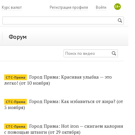
18+
7
Курс валют
Регистрация профиля
Войти
Форум
Город Прима: Красивая улыбка — это
СТС-Прима
легко! (от 10 ноября)
Город Прима: Как избавиться от жира? (от
СТС-Прима
5 ноября)
Город Прима: Hot iron — сжигаем калории
СТС-Прима
с помощью штанги (от 29 октября)