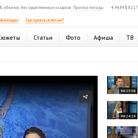
°C
облачно, без существенных осадков
Прогноз погоды
€
94,84
$
82,1
й воздух»
Где купаться летом?
Сюжеты
Статьи
Фото
Афиша
ТВ
00:23:58
00:24:18