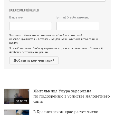
Прикрепить изображение
Ваше имя
E-mail
(необязательно)
Я согласен с
Условиями использования веб-сайта и политикой
конфиденциальности и персональных данных
и
Политикой использования
cookies
Я даю
Согласие на обработку персональных данных
и ознакомлен с
Политикой
обработки персональных данных
Жительница Ужура задержана
по подозрению в убийстве малолетнего
сына
00:00:21
В Красноярском крае растет число