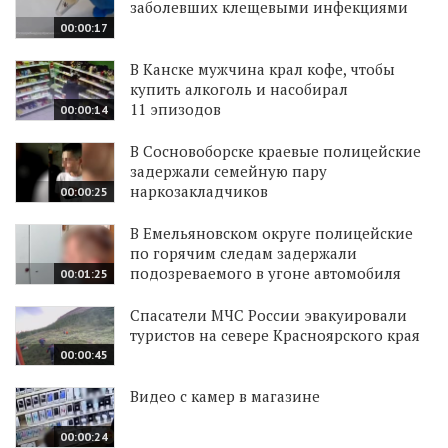
заболевших клещевыми инфекциями
00:00:17
В Канске мужчина крал кофе, чтобы
купить алкоголь и насобирал
11 эпизодов
00:00:14
В Сосновоборске краевые полицейские
задержали семейную пару
наркозакладчиков
00:00:25
В Емельяновском округе полицейские
по горячим следам задержали
подозреваемого в угоне автомобиля
00:01:25
Спасатели МЧС России эвакуировали
туристов на севере Красноярского края
00:00:45
Видео с камер в магазине
00:00:24