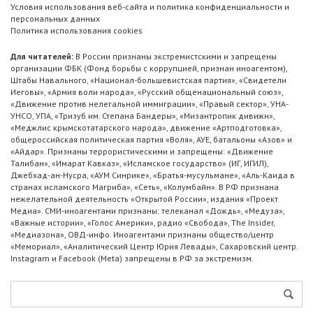
Условия использования веб-сайта и политика конфиденциальности и
персональных данных
Политика использования cookies
Для читателей:
В России признаны экстремистскими и запрещены
организации ФБК (Фонд борьбы с коррупцией, признан иноагентом),
Штабы Навального, «Национал-большевистская партия», «Свидетели
Иеговы», «Армия воли народа», «Русский общенациональный союз»,
«Движение против нелегальной иммиграции», «Правый сектор», УНА-
УНСО, УПА, «Тризуб им. Степана Бандеры», «Мизантропик дивижн»,
«Меджлис крымскотатарского народа», движение «Артподготовка»,
общероссийская политическая партия «Воля», АУЕ, батальоны «Азов» и
«Айдар». Признаны террористическими и запрещены: «Движение
Талибан», «Имарат Кавказ», «Исламское государство» (ИГ, ИГИЛ),
Джебхад-ан-Нусра, «АУМ Синрике», «Братья-мусульмане», «Аль-Каида в
странах исламского Магриба», «Сеть», «Колумбайн». В РФ признана
нежелательной деятельность «Открытой России», издания «Проект
Медиа». СМИ-иноагентами признаны: телеканал «Дождь», «Медуза»,
«Важные истории», «Голос Америки», радио «Свобода», The Insider,
«Медиазона», ОВД-инфо. Иноагентами признаны общество/центр
«Мемориал», «Аналитический Центр Юрия Левады», Сахаровский центр.
Instagram и Facebook (Metа) запрещены в РФ за экстремизм.