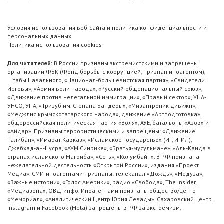
Условия использования веб-сайта и политика конфиденциальности и
персональных данных
Политика использования cookies
Для читателей:
В России признаны экстремистскими и запрещены
организации ФБК (Фонд борьбы с коррупцией, признан иноагентом),
Штабы Навального, «Национал-большевистская партия», «Свидетели
Иеговы», «Армия воли народа», «Русский общенациональный союз»,
«Движение против нелегальной иммиграции», «Правый сектор», УНА-
УНСО, УПА, «Тризуб им. Степана Бандеры», «Мизантропик дивижн»,
«Меджлис крымскотатарского народа», движение «Артподготовка»,
общероссийская политическая партия «Воля», АУЕ, батальоны «Азов» и
«Айдар». Признаны террористическими и запрещены: «Движение
Талибан», «Имарат Кавказ», «Исламское государство» (ИГ, ИГИЛ),
Джебхад-ан-Нусра, «АУМ Синрике», «Братья-мусульмане», «Аль-Каида в
странах исламского Магриба», «Сеть», «Колумбайн». В РФ признана
нежелательной деятельность «Открытой России», издания «Проект
Медиа». СМИ-иноагентами признаны: телеканал «Дождь», «Медуза»,
«Важные истории», «Голос Америки», радио «Свобода», The Insider,
«Медиазона», ОВД-инфо. Иноагентами признаны общество/центр
«Мемориал», «Аналитический Центр Юрия Левады», Сахаровский центр.
Instagram и Facebook (Metа) запрещены в РФ за экстремизм.