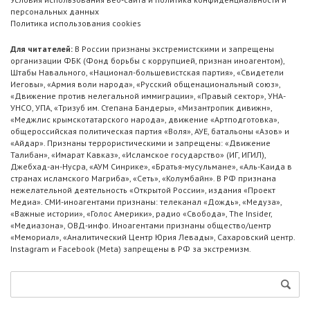
персональных данных
Политика использования cookies
Для читателей:
В России признаны экстремистскими и запрещены
организации ФБК (Фонд борьбы с коррупцией, признан иноагентом),
Штабы Навального, «Национал-большевистская партия», «Свидетели
Иеговы», «Армия воли народа», «Русский общенациональный союз»,
«Движение против нелегальной иммиграции», «Правый сектор», УНА-
УНСО, УПА, «Тризуб им. Степана Бандеры», «Мизантропик дивижн»,
«Меджлис крымскотатарского народа», движение «Артподготовка»,
общероссийская политическая партия «Воля», АУЕ, батальоны «Азов» и
«Айдар». Признаны террористическими и запрещены: «Движение
Талибан», «Имарат Кавказ», «Исламское государство» (ИГ, ИГИЛ),
Джебхад-ан-Нусра, «АУМ Синрике», «Братья-мусульмане», «Аль-Каида в
странах исламского Магриба», «Сеть», «Колумбайн». В РФ признана
нежелательной деятельность «Открытой России», издания «Проект
Медиа». СМИ-иноагентами признаны: телеканал «Дождь», «Медуза»,
«Важные истории», «Голос Америки», радио «Свобода», The Insider,
«Медиазона», ОВД-инфо. Иноагентами признаны общество/центр
«Мемориал», «Аналитический Центр Юрия Левады», Сахаровский центр.
Instagram и Facebook (Metа) запрещены в РФ за экстремизм.