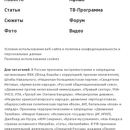
Статьи
ТВ-Программа
Сюжеты
Форум
Фото
Видео
Условия использования веб-сайта и политика конфиденциальности и
персональных данных
Политика использования cookies
Для читателей:
В России признаны экстремистскими и запрещены
организации ФБК (Фонд борьбы с коррупцией, признан иноагентом),
Штабы Навального, «Национал-большевистская партия», «Свидетели
Иеговы», «Армия воли народа», «Русский общенациональный союз»,
«Движение против нелегальной иммиграции», «Правый сектор», УНА-
УНСО, УПА, «Тризуб им. Степана Бандеры», «Мизантропик дивижн»,
«Меджлис крымскотатарского народа», движение «Артподготовка»,
общероссийская политическая партия «Воля», АУЕ, батальоны «Азов» и
«Айдар». Признаны террористическими и запрещены: «Движение
Талибан», «Имарат Кавказ», «Исламское государство» (ИГ, ИГИЛ),
Джебхад-ан-Нусра, «АУМ Синрике», «Братья-мусульмане», «Аль-Каида в
странах исламского Магриба», «Сеть», «Колумбайн». В РФ признана
нежелательной деятельность «Открытой России», издания «Проект