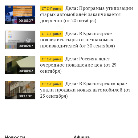
Дела: Программа утилизации
СТС-Прима
старых автомобилей заканчивается
досрочно (от 20 октября)
00:08:27
Дела: В Красноярске
СТС-Прима
появились сыры от незнакомых
производителей (от 30 сентября)
00:06:07
Дела: Россиян ждет
СТС-Прима
очередное повышение цен (от 29
сентября)
00:08:02
Дела: В Красноярском крае
СТС-Прима
упали продажи новых автомобилей (от
25 сентября)
00:11:01
Новости
Афиша