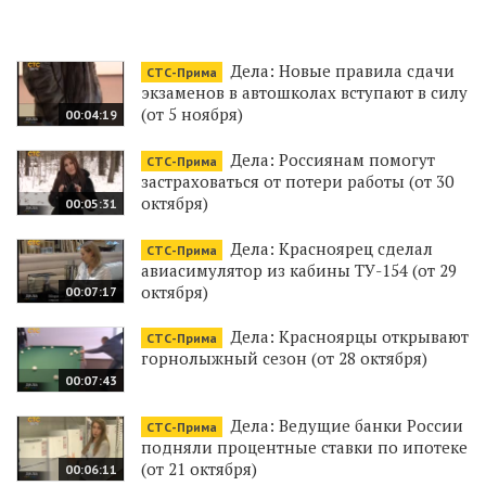
Дела: Новые правила сдачи
СТС-Прима
экзаменов в автошколах вступают в силу
(от 5 ноября)
00:04:19
Дела: Россиянам помогут
СТС-Прима
застраховаться от потери работы (от 30
октября)
00:05:31
Дела: Красноярец сделал
СТС-Прима
авиасимулятор из кабины ТУ-154 (от 29
октября)
00:07:17
Дела: Красноярцы открывают
СТС-Прима
горнолыжный сезон (от 28 октября)
00:07:43
Дела: Ведущие банки России
СТС-Прима
подняли процентные ставки по ипотеке
(от 21 октября)
00:06:11