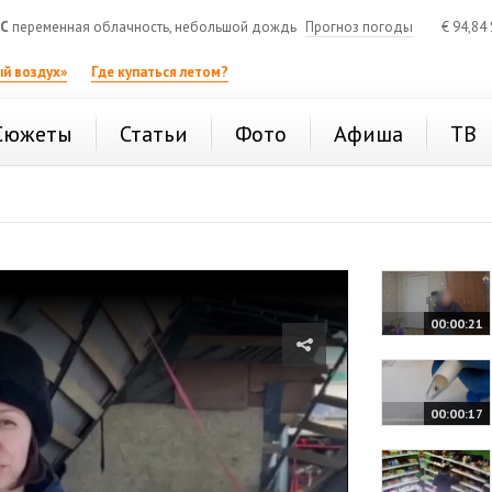
°C
переменная облачность, небольшой дождь
Прогноз погоды
€
94,84
й воздух»
Где купаться летом?
Сюжеты
Статьи
Фото
Афиша
ТВ
00:00:21
00:00:17