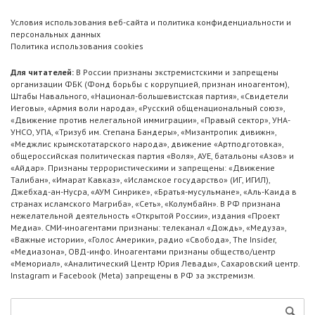
Условия использования веб-сайта и политика конфиденциальности и
персональных данных
Политика использования cookies
Для читателей:
В России признаны экстремистскими и запрещены
организации ФБК (Фонд борьбы с коррупцией, признан иноагентом),
Штабы Навального, «Национал-большевистская партия», «Свидетели
Иеговы», «Армия воли народа», «Русский общенациональный союз»,
«Движение против нелегальной иммиграции», «Правый сектор», УНА-
УНСО, УПА, «Тризуб им. Степана Бандеры», «Мизантропик дивижн»,
«Меджлис крымскотатарского народа», движение «Артподготовка»,
общероссийская политическая партия «Воля», АУЕ, батальоны «Азов» и
«Айдар». Признаны террористическими и запрещены: «Движение
Талибан», «Имарат Кавказ», «Исламское государство» (ИГ, ИГИЛ),
Джебхад-ан-Нусра, «АУМ Синрике», «Братья-мусульмане», «Аль-Каида в
странах исламского Магриба», «Сеть», «Колумбайн». В РФ признана
нежелательной деятельность «Открытой России», издания «Проект
Медиа». СМИ-иноагентами признаны: телеканал «Дождь», «Медуза»,
«Важные истории», «Голос Америки», радио «Свобода», The Insider,
«Медиазона», ОВД-инфо. Иноагентами признаны общество/центр
«Мемориал», «Аналитический Центр Юрия Левады», Сахаровский центр.
Instagram и Facebook (Metа) запрещены в РФ за экстремизм.