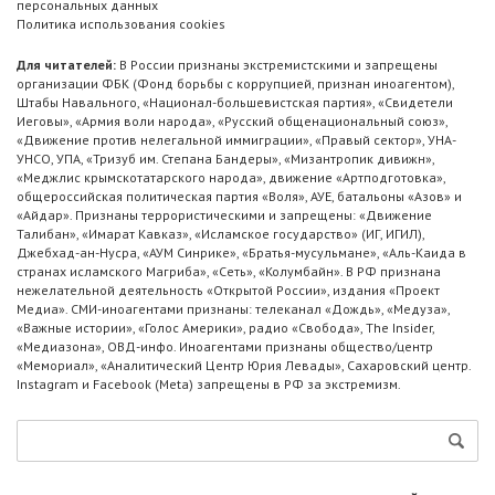
персональных данных
Политика использования cookies
Для читателей:
В России признаны экстремистскими и запрещены
организации ФБК (Фонд борьбы с коррупцией, признан иноагентом),
Штабы Навального, «Национал-большевистская партия», «Свидетели
Иеговы», «Армия воли народа», «Русский общенациональный союз»,
«Движение против нелегальной иммиграции», «Правый сектор», УНА-
УНСО, УПА, «Тризуб им. Степана Бандеры», «Мизантропик дивижн»,
«Меджлис крымскотатарского народа», движение «Артподготовка»,
общероссийская политическая партия «Воля», АУЕ, батальоны «Азов» и
«Айдар». Признаны террористическими и запрещены: «Движение
Талибан», «Имарат Кавказ», «Исламское государство» (ИГ, ИГИЛ),
Джебхад-ан-Нусра, «АУМ Синрике», «Братья-мусульмане», «Аль-Каида в
странах исламского Магриба», «Сеть», «Колумбайн». В РФ признана
нежелательной деятельность «Открытой России», издания «Проект
Медиа». СМИ-иноагентами признаны: телеканал «Дождь», «Медуза»,
«Важные истории», «Голос Америки», радио «Свобода», The Insider,
«Медиазона», ОВД-инфо. Иноагентами признаны общество/центр
«Мемориал», «Аналитический Центр Юрия Левады», Сахаровский центр.
Instagram и Facebook (Metа) запрещены в РФ за экстремизм.