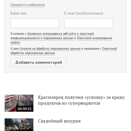
Прикрепить изображение
Ваше имя
E-mail
(необязательно)
Я согласен с
Условиями использования веб-сайта и политикой
конфиденциальности и персональных данных
и
Политикой использования
cookies
Я даю
Согласие на обработку персональных данных
и ознакомлен с
Политикой
обработки персональных данных
Красноярец получил «условку» за кражу
продуктов из супермаркетов
00:00:32
Свадебный шоурил