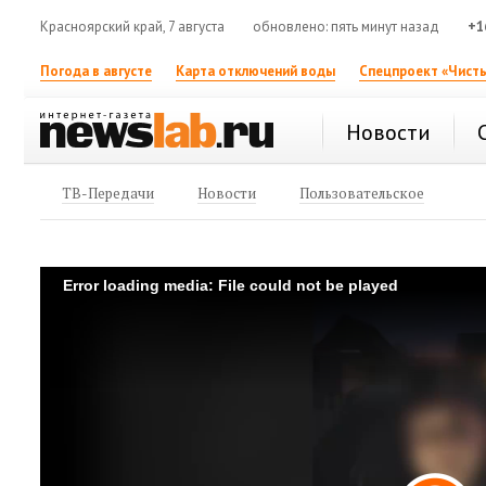
Красноярский край, 7 августа
обновлено: пять минут назад
+1
Погода в августе
Карта отключений воды
Спецпроект «Чисты
Новости
ТВ-Передачи
Новости
Пользовательское
Error loading media: File could not be played