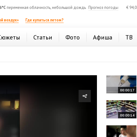
6°C
переменная облачность, небольшой дождь
Прогноз погоды
€
94,
й воздух»
Где купаться летом?
Сюжеты
Статьи
Фото
Афиша
ТВ
00:00:17
00:00:14