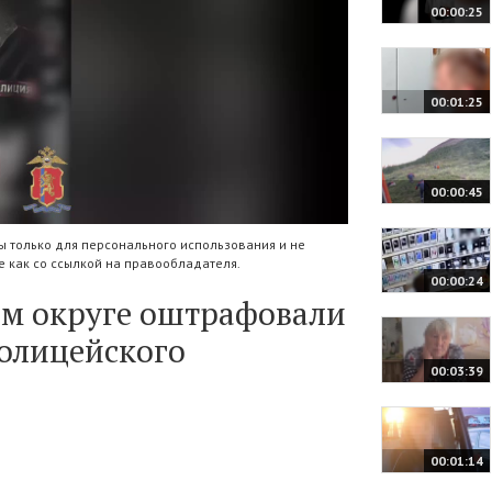
00:00:25
00:01:25
00:00:45
 только для персонального использования и не
 как со ссылкой на правообладателя.
00:00:24
ом округе оштрафовали
полицейского
00:03:39
00:01:14