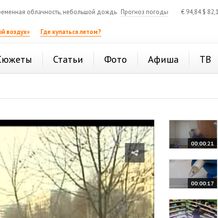
еменная облачность, небольшой дождь
Прогноз погоды
€
94,84
$
82,
й воздух»
Где купаться летом?
Сюжеты
Статьи
Фото
Афиша
ТВ
00:00:21
00:00:17