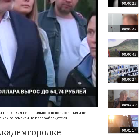
00:00:25
00:01:25
00:00:45
00:00:24
00:03:39
 только для персонального использования и не
 как со ссылкой на правообладателя.
Академгородке
00:01:14