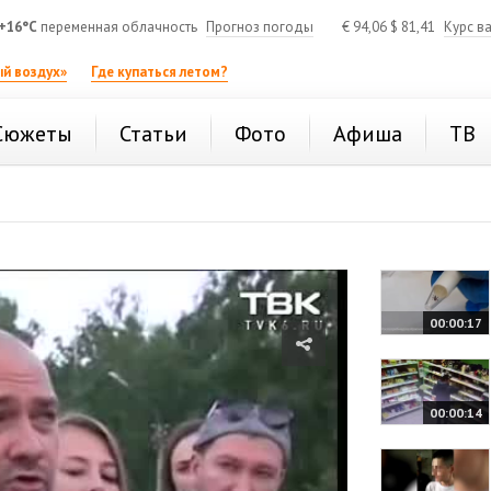
+16°C
переменная облачность
Прогноз погоды
€
94,06
$
81,41
Курс в
й воздух»
Где купаться летом?
Сюжеты
Статьи
Фото
Афиша
ТВ
00:00:17
00:00:14