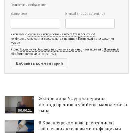
Прикрепить изображение
Ваше имя
E-mail
(необязательно)
Я согласен с
Условиями использования веб-сайта и политикой
конфиденциальности и персональных данных
и
Политикой использования
cookies
Я даю
Согласие на обработку персональных данных
и ознакомлен с
Политикой
обработки персональных данных
Жительница Ужура задержана
по подозрению в убийстве малолетнего
сына
00:00:21
В Красноярском крае растет число
заболевших клещевыми инфекциями