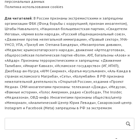
персональных данных
Политика использования cookies
Для читателей:
В России признаны экстремистскими и запрещены
организации ФБК (Фонд борьбы с коррупцией, признан иноагентом),
Штабы Навального, «Национал-большевистская партия», «Свидетели
Иеговы», «Армия воли народа», «Русский общенациональный союз»,
«Движение против нелегальной иммиграции», «Правый сектор», УНА-
УНСО, УПА, «Тризуб им. Степана Бандеры», «Мизантропик дивижн»,
«Меджлис крымскотатарского народа», движение «Артподготовка»,
общероссийская политическая партия «Воля», АУЕ, батальоны «Азов» и
«Айдар». Признаны террористическими и запрещены: «Движение
Талибан», «Имарат Кавказ», «Исламское государство» (ИГ, ИГИЛ),
Джебхад-ан-Нусра, «АУМ Синрике», «Братья-мусульмане», «Аль-Каида в
странах исламского Магриба», «Сеть», «Колумбайн». В РФ признана
нежелательной деятельность «Открытой России», издания «Проект
Медиа». СМИ-иноагентами признаны: телеканал «Дождь», «Медуза»,
«Важные истории», «Голос Америки», радио «Свобода», The Insider,
«Медиазона», ОВД-инфо. Иноагентами признаны общество/центр
«Мемориал», «Аналитический Центр Юрия Левады», Сахаровский центр.
Instagram и Facebook (Metа) запрещены в РФ за экстремизм.