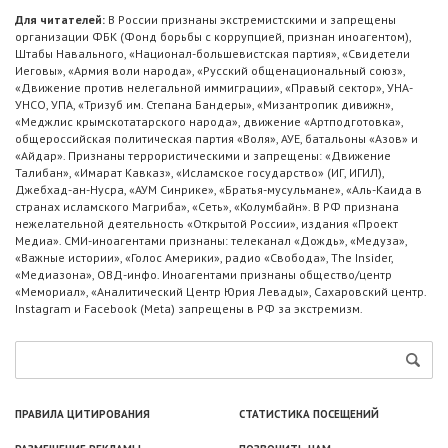
Для читателей:
В России признаны экстремистскими и запрещены
организации ФБК (Фонд борьбы с коррупцией, признан иноагентом),
Штабы Навального, «Национал-большевистская партия», «Свидетели
Иеговы», «Армия воли народа», «Русский общенациональный союз»,
«Движение против нелегальной иммиграции», «Правый сектор», УНА-
УНСО, УПА, «Тризуб им. Степана Бандеры», «Мизантропик дивижн»,
«Меджлис крымскотатарского народа», движение «Артподготовка»,
общероссийская политическая партия «Воля», АУЕ, батальоны «Азов» и
«Айдар». Признаны террористическими и запрещены: «Движение
Талибан», «Имарат Кавказ», «Исламское государство» (ИГ, ИГИЛ),
Джебхад-ан-Нусра, «АУМ Синрике», «Братья-мусульмане», «Аль-Каида в
странах исламского Магриба», «Сеть», «Колумбайн». В РФ признана
нежелательной деятельность «Открытой России», издания «Проект
Медиа». СМИ-иноагентами признаны: телеканал «Дождь», «Медуза»,
«Важные истории», «Голос Америки», радио «Свобода», The Insider,
«Медиазона», ОВД-инфо. Иноагентами признаны общество/центр
«Мемориал», «Аналитический Центр Юрия Левады», Сахаровский центр.
Instagram и Facebook (Metа) запрещены в РФ за экстремизм.
ПРАВИЛА ЦИТИРОВАНИЯ
СТАТИСТИКА ПОСЕЩЕНИЙ