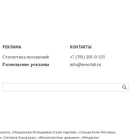
РЕКЛАМА
КОНТАКТЫ
Статистика посещений
+7 (391) 205-0-555
Размещение рекламы
info@newslab.ru
ьного, «Национал-большевистская партия», «Свидетели Иеговы»,
м. Степана Бандеры», «Мизантропик дивижн», «Меджлис