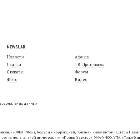
NEWSLAB
Новости
Афиша
Статьи
ТВ-Программа
Сюжеты
Форум
Фото
Видео
персональных данных
низации ФБК (Фонд борьбы с коррупцией, признан иноагентом), Штабы Навал
ротив нелегальной иммиграции», «Правый сектор», УНА-УНСО, УПА, «Тризуб и