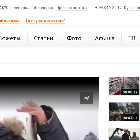
10°C
переменная облачность
Прогноз погоды
€
94,84
$
82,17
Курс ва
й воздух»
Где купаться летом?
Сюжеты
Статьи
Фото
Афиша
ТВ
00:00:32
00:03:17