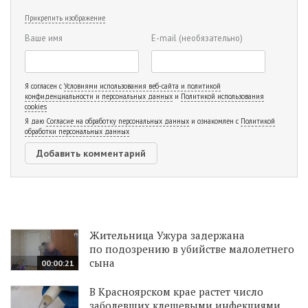
Прикрепить изображение
Ваше имя
E-mail
(необязательно)
Я согласен с
Условиями использования веб-сайта и политикой
конфиденциальности и персональных данных
и
Политикой использования
cookies
Я даю
Согласие на обработку персональных данных
и ознакомлен с
Политикой
обработки персональных данных
Жительница Ужура задержана
по подозрению в убийстве малолетнего
сына
00:00:21
В Красноярском крае растет число
заболевших клещевыми инфекциями