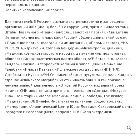
персональных данных
Политика использования cookies
Для читателей:
В России признаны экстремистскими и запрещены
организации ФБК (Фонд борьбы с коррупцией, признан иноагентом),
Штабы Навального, «Национал-большевистская партия», «Свидетели
Иеговы», «Армия воли народа», «Русский общенациональный союз»,
«Движение против нелегальной иммиграции», «Правый сектор», УНА-
УНСО, УПА, «Тризуб им. Степана Бандеры», «Мизантропик дивижн»,
«Меджлис крымскотатарского народа», движение «Артподготовка»,
общероссийская политическая партия «Воля», АУЕ, батальоны «Азов» и
«Айдар». Признаны террористическими и запрещены: «Движение
Талибан», «Имарат Кавказ», «Исламское государство» (ИГ, ИГИЛ),
Джебхад-ан-Нусра, «АУМ Синрике», «Братья-мусульмане», «Аль-Каида в
странах исламского Магриба», «Сеть», «Колумбайн». В РФ признана
нежелательной деятельность «Открытой России», издания «Проект
Медиа». СМИ-иноагентами признаны: телеканал «Дождь», «Медуза»,
«Важные истории», «Голос Америки», радио «Свобода», The Insider,
«Медиазона», ОВД-инфо. Иноагентами признаны общество/центр
«Мемориал», «Аналитический Центр Юрия Левады», Сахаровский центр.
Instagram и Facebook (Metа) запрещены в РФ за экстремизм.