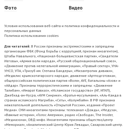
Фото
Видео
Условия использования веб-сайта и политика конфиденциальности и
персональных данных
Политика использования cookies
Для читателей:
В России признаны экстремистскими и запрещены
организации ФБК (Фонд борьбы с коррупцией, признан иноагентом),
Штабы Навального, «Национал-большевистская партия», «Свидетели
Иеговы», «Армия воли народа», «Русский общенациональный союз»,
«Движение против нелегальной иммиграции», «Правый сектор», УНА-
УНСО, УПА, «Тризуб им. Степана Бандеры», «Мизантропик дивижн»,
«Меджлис крымскотатарского народа», движение «Артподготовка»,
общероссийская политическая партия «Воля», АУЕ, батальоны «Азов» и
«Айдар». Признаны террористическими и запрещены: «Движение
Талибан», «Имарат Кавказ», «Исламское государство» (ИГ, ИГИЛ),
Джебхад-ан-Нусра, «АУМ Синрике», «Братья-мусульмане», «Аль-Каида в
странах исламского Магриба», «Сеть», «Колумбайн». В РФ признана
нежелательной деятельность «Открытой России», издания «Проект
Медиа». СМИ-иноагентами признаны: телеканал «Дождь», «Медуза»,
«Важные истории», «Голос Америки», радио «Свобода», The Insider,
«Медиазона», ОВД-инфо. Иноагентами признаны общество/центр
«Мемориал», «Аналитический Центр Юрия Левады», Сахаровский центр.