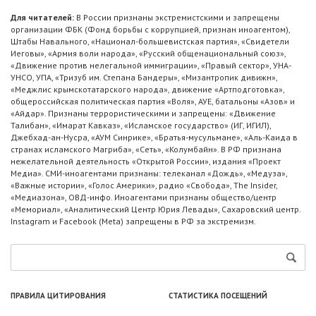
Для читателей:
В России признаны экстремистскими и запрещены
организации ФБК (Фонд борьбы с коррупцией, признан иноагентом),
Штабы Навального, «Национал-большевистская партия», «Свидетели
Иеговы», «Армия воли народа», «Русский общенациональный союз»,
«Движение против нелегальной иммиграции», «Правый сектор», УНА-
УНСО, УПА, «Тризуб им. Степана Бандеры», «Мизантропик дивижн»,
«Меджлис крымскотатарского народа», движение «Артподготовка»,
общероссийская политическая партия «Воля», АУЕ, батальоны «Азов» и
«Айдар». Признаны террористическими и запрещены: «Движение
Талибан», «Имарат Кавказ», «Исламское государство» (ИГ, ИГИЛ),
Джебхад-ан-Нусра, «АУМ Синрике», «Братья-мусульмане», «Аль-Каида в
странах исламского Магриба», «Сеть», «Колумбайн». В РФ признана
нежелательной деятельность «Открытой России», издания «Проект
Медиа». СМИ-иноагентами признаны: телеканал «Дождь», «Медуза»,
«Важные истории», «Голос Америки», радио «Свобода», The Insider,
«Медиазона», ОВД-инфо. Иноагентами признаны общество/центр
«Мемориал», «Аналитический Центр Юрия Левады», Сахаровский центр.
Instagram и Facebook (Metа) запрещены в РФ за экстремизм.
ПРАВИЛА ЦИТИРОВАНИЯ
СТАТИСТИКА ПОСЕЩЕНИЙ