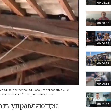
00:04:02
00:00:50
00:00:56
00:00:59
00:00:18
 только для персонального использования и не
 как со ссылкой на правообладателя.
лать управляющие
00:01:32