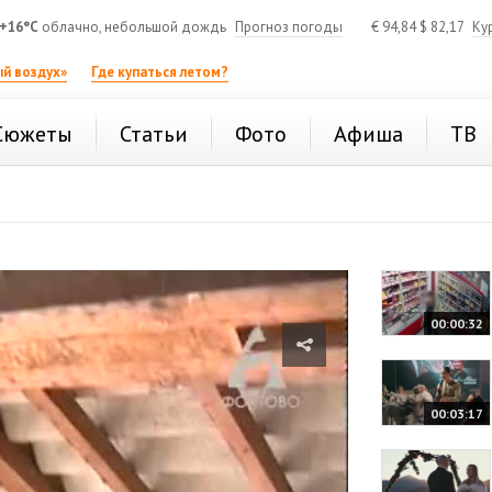
+16°C
облачно, небольшой дождь
Прогноз погоды
€
94,84
$
82,17
Ку
й воздух»
Где купаться летом?
Сюжеты
Статьи
Фото
Афиша
ТВ
00:00:32
00:03:17